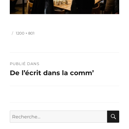
Publié
Taille
1200 × 801
le
réelle
Navigation
PUBLIÉ DANS
de
De l’écrit dans la comm’
l’article
RE
Recherche
pour :