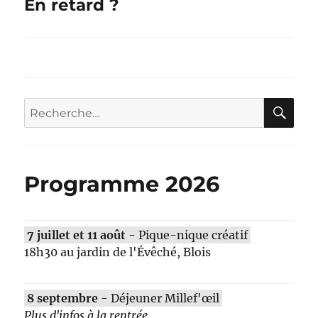
En retard ?
l’article
RE
Recherche
pour :
Programme 2026
7 juillet et 11 août
- Pique-nique créatif
18h30 au jardin de l'Évêché, Blois
8 septembre
- Déjeuner Millef'œil
Plus d'infos à la rentrée