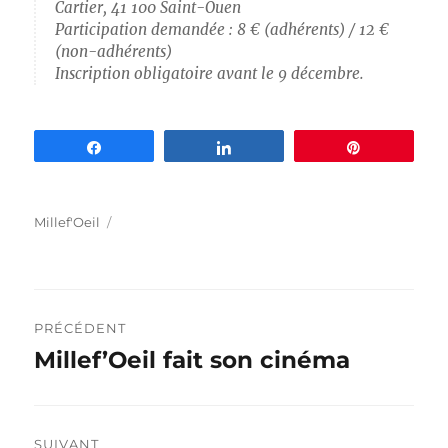
Cartier, 41 100 Saint-Ouen
Participation demandée : 8 € (adhérents) / 12 €
(non-adhérents)
Inscription obligatoire avant le 9 décembre.
Partagez
Partagez
Épingle
Auteur
Publié
Millef'Oeil
le
Navigation
PRÉCÉDENT
de
Millef’Oeil fait son cinéma
Publication
précédente :
l’article
SUIVANT