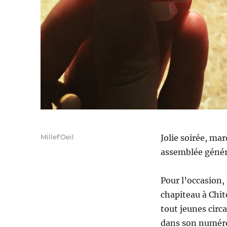
Auteur
Millef'Oeil
Jolie soirée, mar
Publié
assemblée génér
le
Pour l’occasion, 
chapiteau à Chi
tout jeunes circ
dans son numéro 