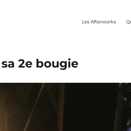
Les Afterworks
Q
a création visuelle
e sa 2e bougie