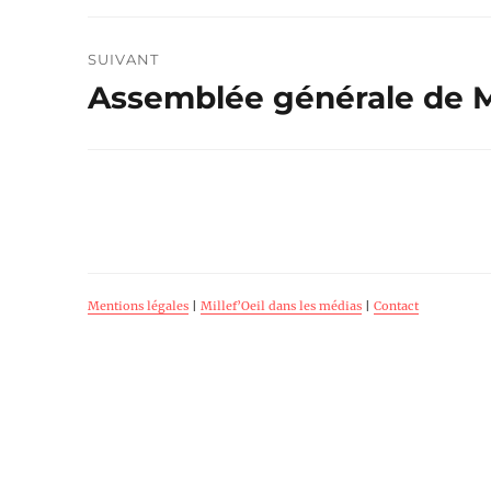
SUIVANT
Assemblée générale de Mil
Publication
suivante :
Mentions légales
|
Millef’Oeil dans les médias
|
Contact