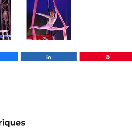
rtagez
Partagez
Épingle
iques