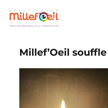
L'association dédiée aux professionnels de la communication et de l
Millefoeil
Millef’Oeil souffl