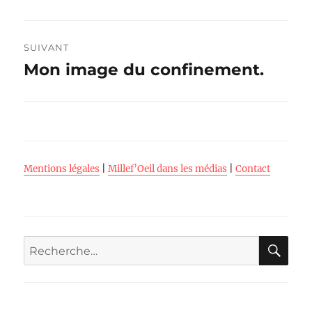
SUIVANT
Mon image du confinement.
Publication
suivante :
Mentions légales
|
Millef’Oeil dans les médias
|
Contact
RE
Recherche
pour :