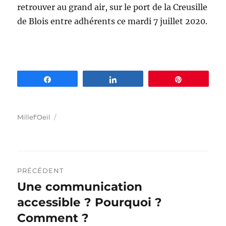
retrouver au grand air, sur le port de la Creusille
de Blois entre adhérents ce mardi 7 juillet 2020.
Partagez
Partagez
Épingle
Auteur
Publié
Millef'Oeil
le
Navigation
PRÉCÉDENT
de
Une communication
Publication
précédente :
accessible ? Pourquoi ?
l’article
Comment ?