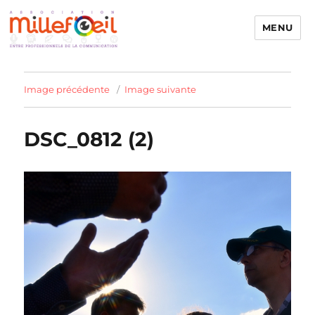
MENU
Millefoeil
Image précédente
Image suivante
DSC_0812 (2)