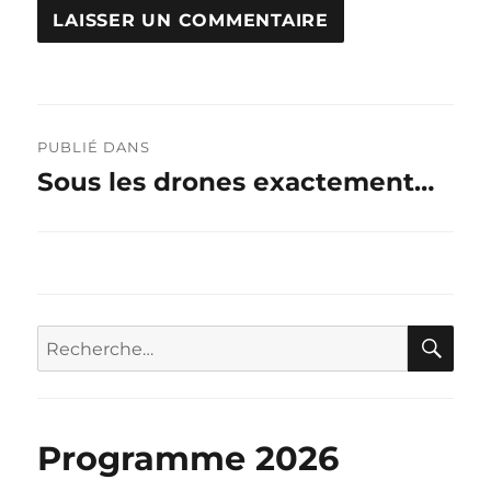
Navigation
PUBLIÉ DANS
de
Sous les drones exactement…
l’article
RE
Recherche
pour :
Programme 2026